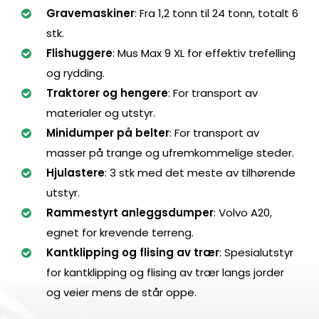
Gravemaskiner
: Fra 1,2 tonn til 24 tonn, totalt 6
og
stk.
du
Flishuggere
: Mus Max 9 XL for effektiv trefelling
er
og rydding.
virkelig
Traktorer og hengere
: For transport av
en
materialer og utstyr.
ekte
Minidumper på belter
: For transport av
gambler.
masser på trange og ufremkommelige steder.
Slik
Hjulastere
: 3 stk med det meste av tilhørende
Spiller
utstyr.
Du
Rammestyrt anleggsdumper
: Volvo A20,
Casino
egnet for krevende terreng.
Black
Kantklipping og flising av trær
: Spesialutstyr
Jack
for kantklipping og flising av trær langs jorder
Lol
og veier mens de står oppe.
gjerne
sende