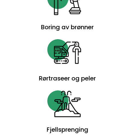
være
nok.
Boring av brønner
Ekte
cash
casino
spill
Rørtraseer og peler
Slotmaskiner
Hvordan
Tjene
Penger
Dette
videospillet
Fjellsprenging
vil