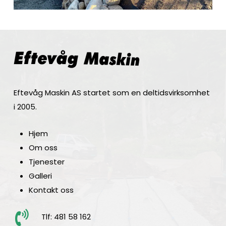
hjulene.
Sikre
online
spilleautomatsider
10
Eftevåg Maskin AS startet som en deltidsvirksomhet
Bonus
i 2005.
Uten
Gratis
Hjem
Innskudd
Om oss
Kasino
Tjenester
Fullfør
Galleri
alle
Kontakt oss
4
nivåer,
Tlf: 481 58 162