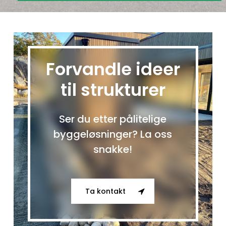
Vi
ser
en
rekke
Forvandle ideer
planeter
til strukturer
og
måner,
alle
Ser du etter pålitelige
flyter
byggeløsninger? La oss
over
snakke!
en
massiv
verden
Ta kontakt
vi
ser
under