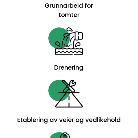
Grunnarbeid for
Spesielt
tomter
er
de
såkalte
moneymatches,
hvor
du
satser
Drenering
på
dine
egne
spill
PÅ
PC
Etablering av veier og vedlikehold
eller
konsoll,