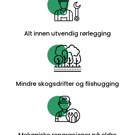
et
unikt
salgsargument
som
Alt innen utvendig rørlegging
ikke
eksisterer
med
konkurrenter.
Nytt
Gratis
Mindre skogsdrifter og flishugging
Bonuscasino
Online
:
Det
er
også
en