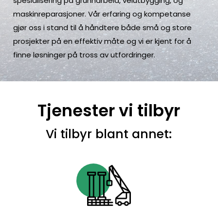
spesialisering på grunnarbeid, veiutbygging, og
maksimum
maskinreparasjoner. Vår erfaring og kompetanse
innskuddsbeløp,
gjør oss i stand til å håndtere både små og store
engangs
prosjekter på en effektiv måte og vi er kjent for å
uttaksgrenser,
finne løsninger på tross av utfordringer.
samt
daglige,
ukentlige
Tjenester vi tilbyr
og
månedlige
Vi tilbyr blant annet:
uttaksgrenser.
Jeg
Vil
Spille
Gratis
Spilleautomater
-