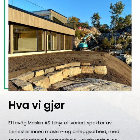
å
ha
flere
spørsmål
etter
at
de
undersøker
banksiden
fordi
den
Hva vi gjør
inneholder
informasjon
om
Eftevåg Maskin AS tilbyr et variert spekter av
minimum
tjenester innen maskin- og anleggsarbeid, med
og