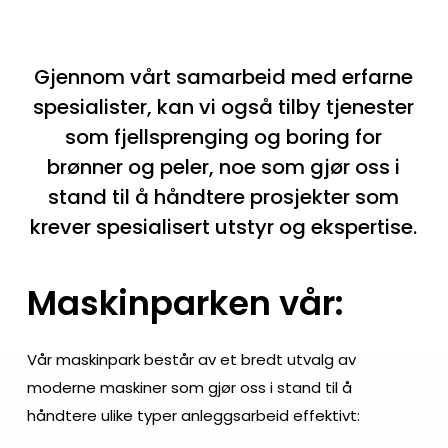
være
passende
Gjennom vårt samarbeid med erfarne
for
spesialister, kan vi også tilby tjenester
deg
som fjellsprenging og boring for
hvis
brønner og peler, noe som gjør oss i
det
stand til å håndtere prosjekter som
ytre
skallet
krever spesialisert utstyr og ekspertise.
i
spillingen
Maskinparken vår:
ikke
er
Vår maskinpark består av et bredt utvalg av
så
moderne maskiner som gjør oss i stand til å
viktig
håndtere ulike typer anleggsarbeid effektivt:
for
deg,